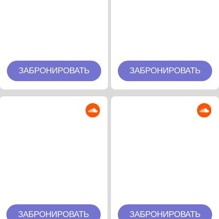
Анонсы
О фестивале
Артисты
Музыка
Фотоотчёты
Обратная связь
Политика конфиденциальности
© Odyssey festival 2026
Разработчик →