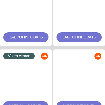
ЗАБРОНИРОВАТЬ
ЗАБРОНИРОВАТЬ
Свяжитесь с нами:
Телефон: +7 (921) 369-90-00
Почта: festivalodyssey@gmail.com
Чат комьюнити в Telegram
Инфо и Резерв: +7 (921) 369-90-00
Ody Family бот